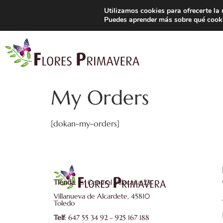
Utilizamos cookies para ofrecerte la
General Villacañas 23, Villanueva de Alcardete (Toledo)
647 55 
Puedes aprender más sobre qué cooki
My Orders
[dokan-my-orders]
Tienda
: C/ General Villacañas23
Villanueva de Alcardete, 45810
Toledo
Telf
: 647 55 34 92 – 925 167 188