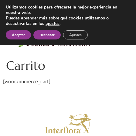
General Villacañas 23, Villanueva de Alcardete (Toledo)
Utilizamos cookies para ofrecerte la mejor experiencia en
nuestra web.
647 55 34 92
Puedes aprender más sobre qué cookies utilizamos o
desactivarlas en los
ajustes
.
Aceptar
Rechazar
Ajustes
Carrito
[woocommerce_cart]